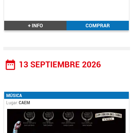
+ INFO
COMPRAR
date_range
13 SEPTIEMBRE 2026
MÚSICA
Lugar:
CAEM