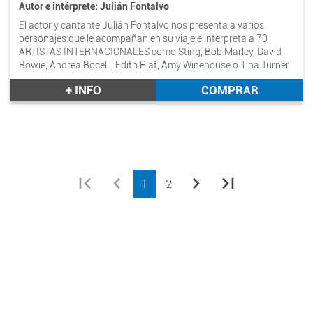
Autor e intérprete: Julián Fontalvo
El actor y cantante Julián Fontalvo nos presenta a varios
personajes que le acompañan en su viaje e interpreta a 70
ARTISTAS INTERNACIONALES como Sting, Bob Marley, David
Bowie, Andrea Bocelli, Edith Piaf, Amy Winehouse o Tina Turner
entre otros, imitando las voces de los temas que forman parte
+ INFO
COMPRAR
de su historia.
first_page
chevron_left
chevron_right
last_page
1
2