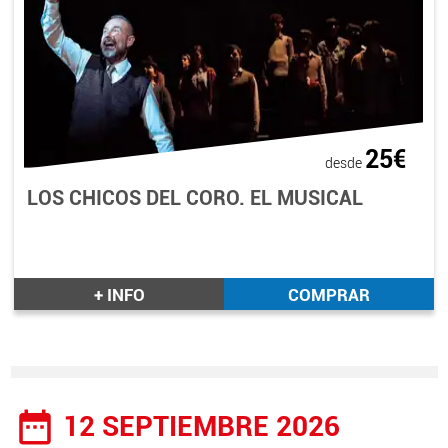
25€
desde
LOS CHICOS DEL CORO. EL MUSICAL
+ INFO
COMPRAR
date_range
12 SEPTIEMBRE 2026