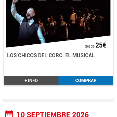
25€
desde
LOS CHICOS DEL CORO. EL MUSICAL
+ INFO
COMPRAR
date_range
10 SEPTIEMBRE 2026