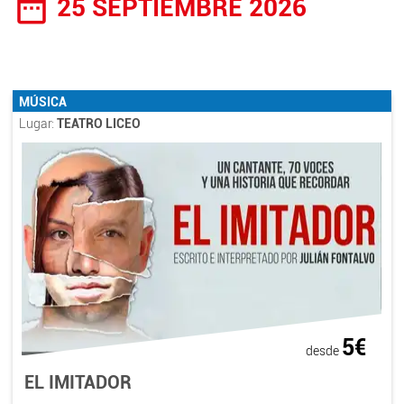
date_range
25 SEPTIEMBRE 2026
MÚSICA
Lugar:
TEATRO LICEO
5€
desde
EL IMITADOR