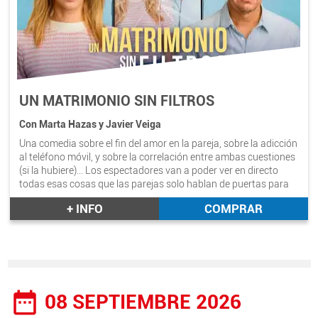
UN MATRIMONIO SIN FILTROS
Con Marta Hazas y Javier Veiga
Una comedia sobre el fin del amor en la pareja, sobre la adicción
al teléfono móvil, y sobre la correlación entre ambas cuestiones
(si la hubiere)… Los espectadores van a poder ver en directo
todas esas cosas que las parejas solo hablan de puertas para
dentro. Con Marta Hazas y Javier Veiga. Duración aprox.:
+ INFO
COMPRAR
1h.30mint.
date_range
08 SEPTIEMBRE 2026