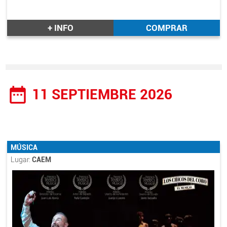
+ INFO
COMPRAR
date_range
11 SEPTIEMBRE 2026
MÚSICA
Lugar:
CAEM