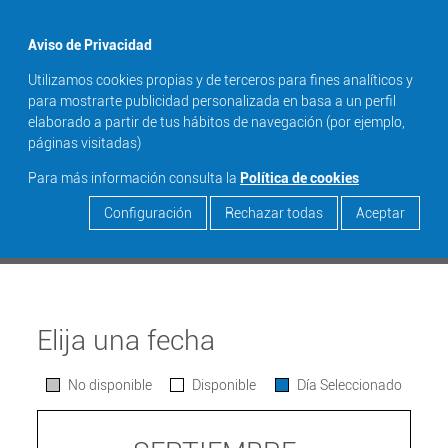
menu
Aviso de Privacidad
Utilizamos cookies propias y de terceros para fines analíticos y
search
para mostrarte publicidad personalizada en basa a un perfil
elaborado a partir de tus hábitos de navegación (por ejemplo,
LOS CHICOS DEL CORO. EL
páginas visitadas)
MUSICAL
Para más información consulta la
Política de cookies
Configuración
Rechazar todas
Aceptar
Saber más ...
Elija una fecha
No disponible
Disponible
Día Seleccionado