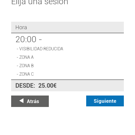
Elija una sesión
Hora
20:00
-
- VISIBILIDAD REDUCIDA
- ZONA A
- ZONA B
- ZONA C
DESDE:
25.00€
Siguiente
Atrás