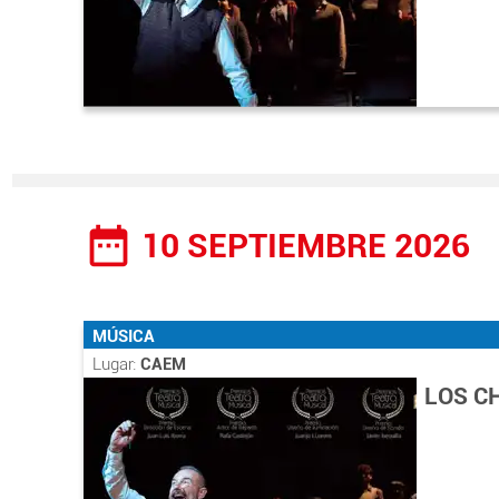
date_range
10 SEPTIEMBRE 2026
MÚSICA
Lugar:
CAEM
LOS C