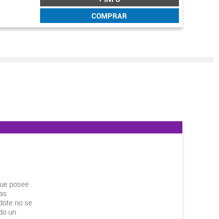
COMPRAR
 que posee
las
dote no se
do un