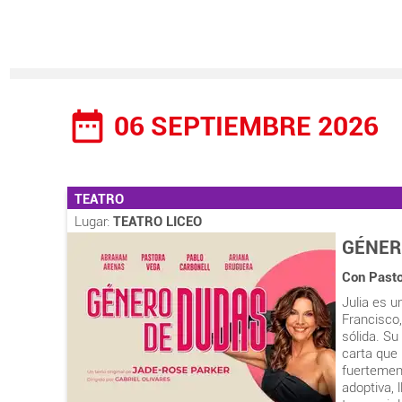
date_range
06 SEPTIEMBRE 2026
TEATRO
Lugar:
TEATRO LICEO
GÉNER
Con Pasto
Julia es u
Francisco,
sólida. Su
carta que
fuertement
adoptiva, 