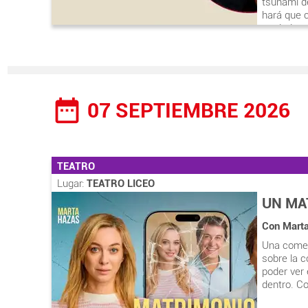
tsunami d
hará que c
verdadero
Texto orig
Dirección 
Intérprete
Duración a
date_range
07 SEPTIEMBRE 2026
TEATRO
Lugar:
TEATRO LICEO
UN MA
Con Marta
Una comedi
sobre la c
poder ver 
dentro. Co