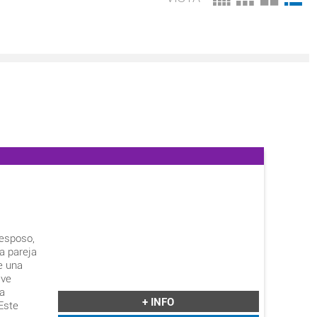
 esposo,
a pareja
be una
 ve
ja
+ INFO
Este