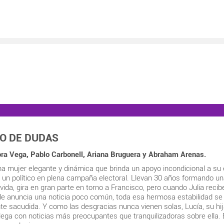
O DE DUDAS
ra Vega, Pablo Carbonell, Ariana Bruguera y Abraham Arenas.
na mujer elegante y dinámica que brinda un apoyo incondicional a su
 un político en plena campaña electoral. Llevan 30 años formando un
 vida, gira en gran parte en torno a Francisco, pero cuando Julia reci
 le anuncia una noticia poco común, toda esa hermosa estabilidad se
e sacudida. Y como las desgracias nunca vienen solas, Lucía, su hi
llega con noticias más preocupantes que tranquilizadoras sobre ella. 