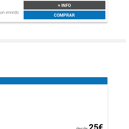
+ INFO
 un enredo
COMPRAR
S PILLE
25€
desde