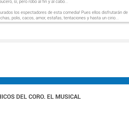
cero, sí, pero robo al fin y al cabo...
turados los espectadores de esta comedia! Pues ellos disfrutarán de
has, polis, cacos, amor, estafas, tentaciones y hasta un cirio...
s tienen pecados que ocultar... y siempre será mejor… QUE DIOS NO
DOS.
Alfredo Papa-Fragomén y Rodrigo Sopeña.
: Josema Yuste.
s: Josema Yuste, Javier Losán, Santiago Urrialde y Esther del Prado.
prox.: 1h.30mint.
HICOS DEL CORO. EL MUSICAL