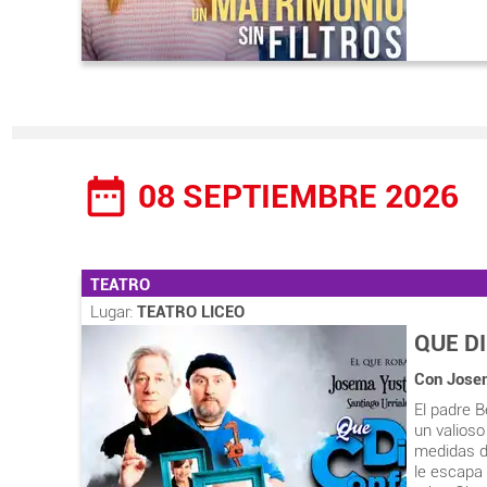
date_range
08 SEPTIEMBRE 2026
TEATRO
Lugar:
TEATRO LICEO
QUE D
Con Josem
El padre B
un valioso
medidas de
le escapa 