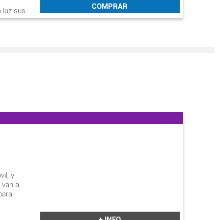
COMPRAR
 luz sus
il, y
 van a
para
+ INFO