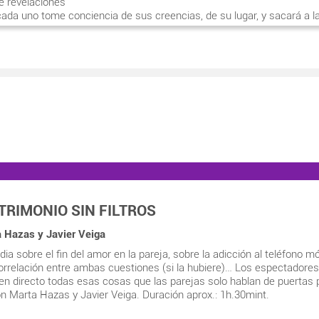
e revelaciones
ada uno tome conciencia de sus creencias, de su lugar, y sacará a la
s rostros.
inal: Jade-Rose Parker.
y dramaturgia: Gabriel Olivares.
s: Pastora Vega, Pablo Carbonell, Ariana Bruguera y Abraham Arenas.
prox.: 1h.30mint.
TRIMONIO SIN FILTROS
 Hazas y Javier Veiga
a sobre el fin del amor en la pareja, sobre la adicción al teléfono móv
orrelación entre ambas cuestiones (si la hubiere)… Los espectadores
en directo todas esas cosas que las parejas solo hablan de puertas 
n Marta Hazas y Javier Veiga. Duración aprox.: 1h.30mint.