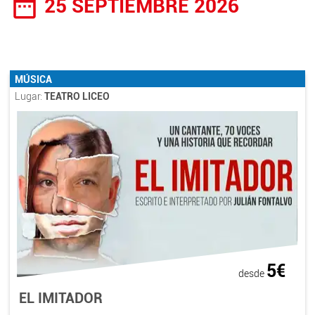
date_range
25 SEPTIEMBRE 2026
MÚSICA
Lugar:
TEATRO LICEO
5€
desde
EL IMITADOR