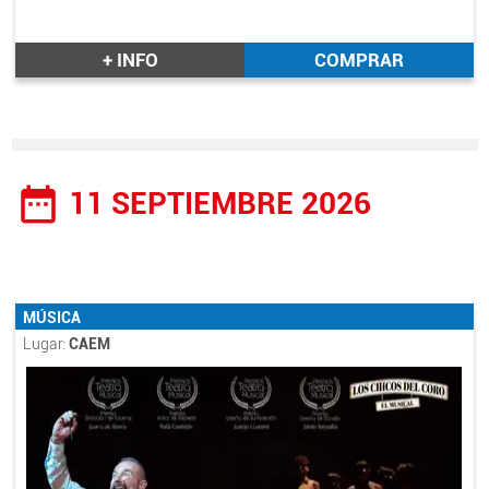
+ INFO
COMPRAR
date_range
11 SEPTIEMBRE 2026
MÚSICA
Lugar:
CAEM