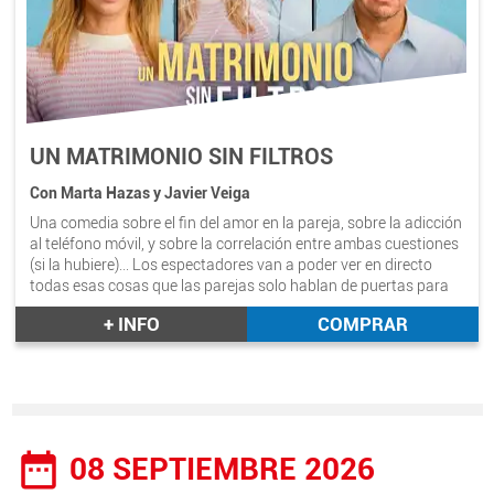
UN MATRIMONIO SIN FILTROS
Con Marta Hazas y Javier Veiga
Una comedia sobre el fin del amor en la pareja, sobre la adicción
al teléfono móvil, y sobre la correlación entre ambas cuestiones
(si la hubiere)… Los espectadores van a poder ver en directo
todas esas cosas que las parejas solo hablan de puertas para
dentro. Con Marta Hazas y Javier Veiga. Duración aprox.:
+ INFO
COMPRAR
1h.30mint.
date_range
08 SEPTIEMBRE 2026