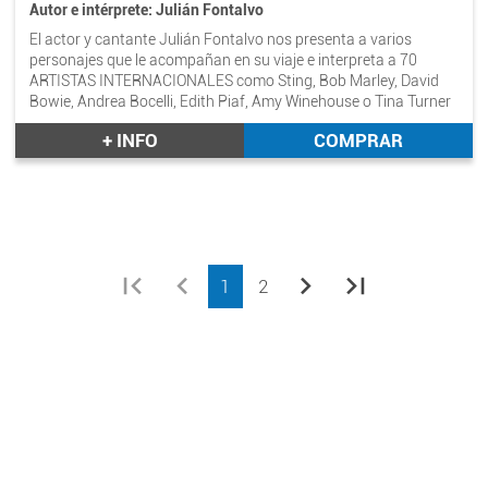
Autor e intérprete: Julián Fontalvo
El actor y cantante Julián Fontalvo nos presenta a varios
personajes que le acompañan en su viaje e interpreta a 70
ARTISTAS INTERNACIONALES como Sting, Bob Marley, David
Bowie, Andrea Bocelli, Edith Piaf, Amy Winehouse o Tina Turner
entre otros, imitando las voces de los temas que forman parte
+ INFO
COMPRAR
de su historia.
first_page
chevron_left
chevron_right
last_page
1
2