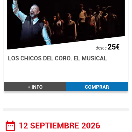
25€
desde
LOS CHICOS DEL CORO. EL MUSICAL
+ INFO
COMPRAR
date_range
12 SEPTIEMBRE 2026