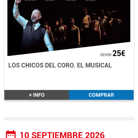
25€
desde
LOS CHICOS DEL CORO. EL MUSICAL
+ INFO
COMPRAR
date_range
10 SEPTIEMBRE 2026