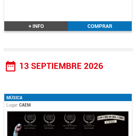
+ INFO
COMPRAR
date_range
13 SEPTIEMBRE 2026
MÚSICA
Lugar:
CAEM