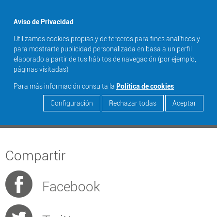
menu
Aviso de Privacidad
Utilizamos cookies propias y de terceros para fines analíticos y
search
para mostrarte publicidad personalizada en basa a un perfil
elaborado a partir de tus hábitos de navegación (por ejemplo,
GONZALO HERMIDA
páginas visitadas)
Para más información consulta la
Política de cookies
Configuración
Rechazar todas
Aceptar
Saber más ...
Compartir
Facebook